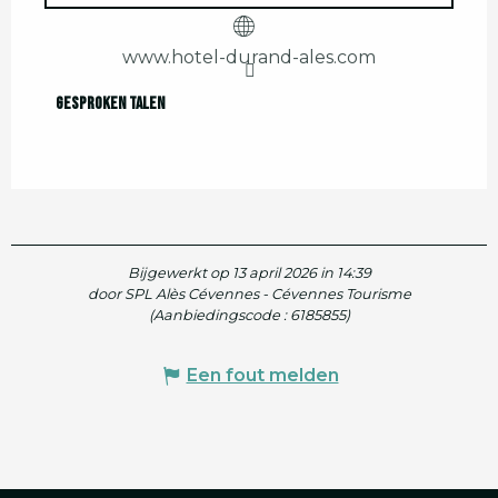
www.hotel-durand-ales.com
Gesproken talen
Gesproken talen
Bijgewerkt op 13 april 2026 in 14:39
door SPL Alès Cévennes - Cévennes Tourisme
(Aanbiedingscode :
6185855
)
Een fout melden