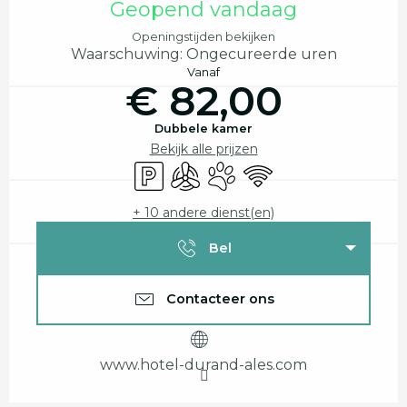
Geopend vandaag
Openingstijden bekijken
Waarschuwing: Ongecureerde uren
Vanaf
€ 82,00
Dubbele kamer
Bekijk alle prijzen
Parkeerplaats
Met airco
Dieren toegelaten
Wifi
+ 10 andere dienst(en)
Bel
Contacteer ons
www.hotel-durand-ales.com