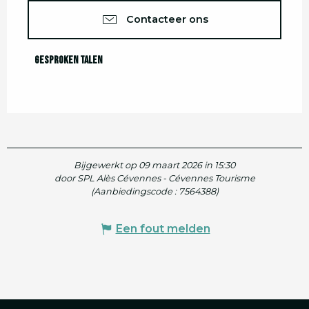
Contacteer ons
Gesproken talen
Gesproken talen
Bijgewerkt op 09 maart 2026 in 15:30
door SPL Alès Cévennes - Cévennes Tourisme
(Aanbiedingscode :
7564388
)
Een fout melden