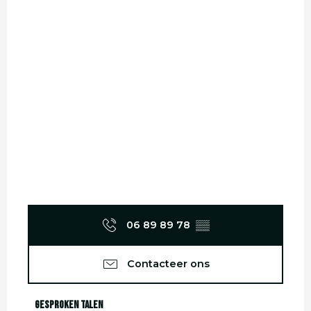
06 89 89 78
▒▒
Contacteer ons
Gesproken talen
Gesproken talen