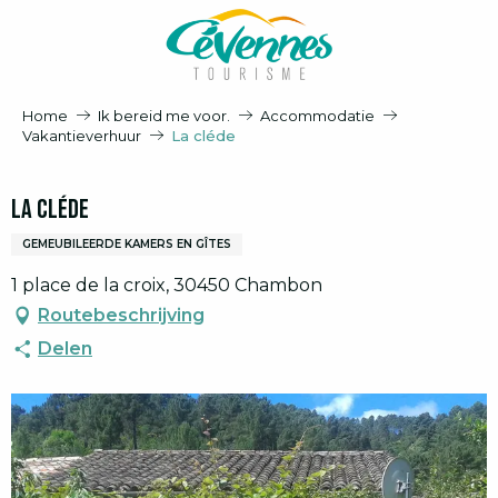
Aller
au
contenu
principal
Home
Ik bereid me voor.
Accommodatie
Vakantieverhuur
La cléde
La cléde
GEMEUBILEERDE KAMERS EN GÎTES
1 place de la croix, 30450 Chambon
Routebeschrijving
Delen