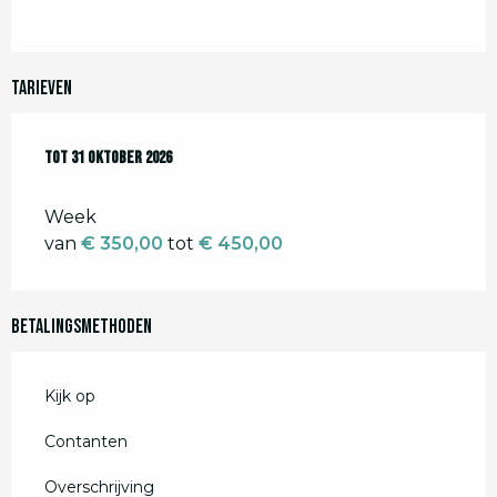
Tarieven
Van
Tot
7 maart 2026
31 oktober 2026
tot
31 oktober 2026
Week
van
€ 350,00
tot
€ 450,00
Betalingsmethoden
Kijk op
Contanten
Overschrijving