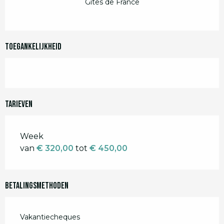
Gîtes de France
Toegankelijkheid
Tarieven
Tarieven 2026
Week
van
€ 320,00
tot
€ 450,00
Betalingsmethoden
Vakantiecheques