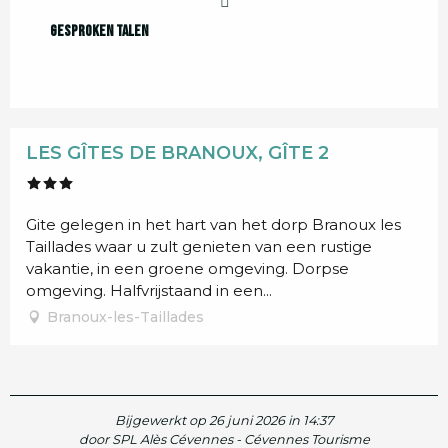
Gesproken talen
Gesproken talen
LES GÎTES DE BRANOUX, GÎTE 2
Gite gelegen in het hart van het dorp Branoux les
Taillades waar u zult genieten van een rustige
vakantie, in een groene omgeving. Dorpse
omgeving. Halfvrijstaand in een...
Branoux-les-Taillades
Bijgewerkt op 26 juni 2026 in 14:37
door SPL Alès Cévennes - Cévennes Tourisme