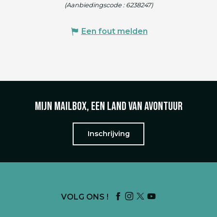
(Aanbiedingscode :
6238247
)
Een fout melden
Mijn mailbox, een land van avontuur
Inschrijving
VOLG ONS !