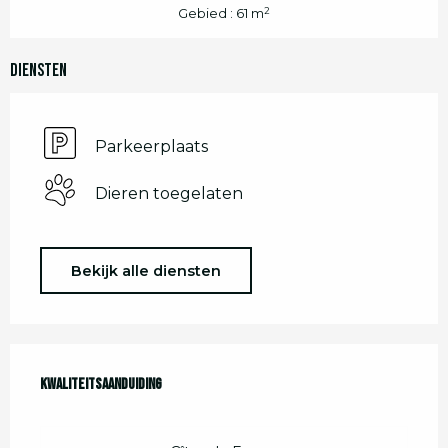
2
Gebied : 61 m
Diensten
Parkeerplaats
Dieren toegelaten
Bekijk alle diensten
Dienstverlening
Kwaliteitsaanduiding
Kwaliteitsaanduiding