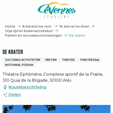
Aller
au
contenu
principal
Home
Ik bereid me voor.
Te zien en te doen
Vrije tijd en buitenactiviteiten
Parken en recreatievoorzieningen
De Krater
De Krater
CULTURELE ACTIVITEITEN
VERTIER
THEATER
THEATERZAAL
NATIONAAL PODIUM
Théatre Ephémère, Complexe sportif de la Prairie,
310 Quai de la Brigade, 30100 Alès
Routebeschrijving
Delen