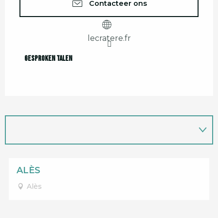
Contacteer ons
lecratere.fr
Gesproken talen
Gesproken talen
ALÈS
Alès