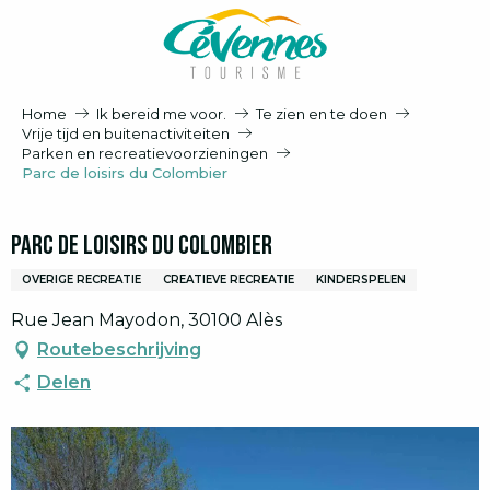
Aller
au
contenu
principal
Home
Ik bereid me voor.
Te zien en te doen
Vrije tijd en buitenactiviteiten
Parken en recreatievoorzieningen
Parc de loisirs du Colombier
Parc de loisirs du Colombier
OVERIGE RECREATIE
CREATIEVE RECREATIE
KINDERSPELEN
Rue Jean Mayodon, 30100 Alès
Routebeschrijving
Delen