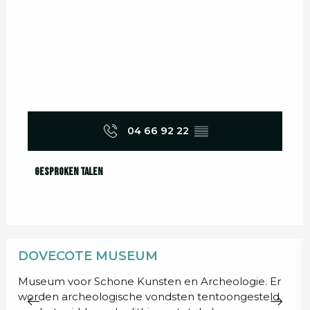
04 66 92 22
▒▒
Gesproken talen
Gesproken talen
DOVECOTE MUSEUM
Museum voor Schone Kunsten en Archeologie. Er
worden archeologische vondsten tentoongesteld