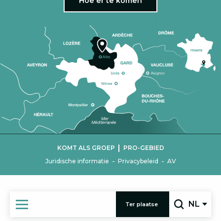
Hoe er te komen
|
KOMT ALS GROEP
PRO-GEBIED
-
-
Juridische informatie
Privacybeleid
AV
NL
Ter plaatse
Zoek op