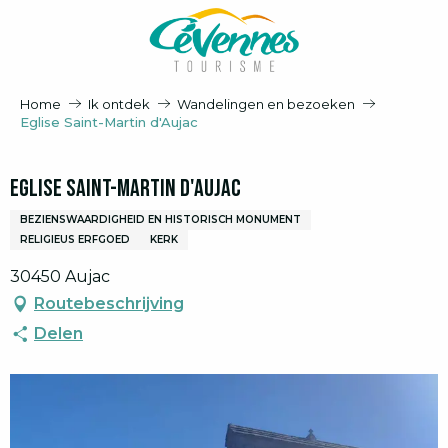
Aller
au
contenu
principal
Home
Ik ontdek
Wandelingen en bezoeken
Eglise Saint-Martin d'Aujac
Eglise Saint-Martin d'Aujac
BEZIENSWAARDIGHEID EN HISTORISCH MONUMENT
RELIGIEUS ERFGOED
KERK
30450 Aujac
Routebeschrijving
Delen