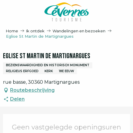
Aller
au
contenu
principal
Home
Ik ontdek
Wandelingen en bezoeken
Eglise St Martin de Martignargues
Eglise St Martin de Martignargues
BEZIENSWAARDIGHEID EN HISTORISCH MONUMENT
RELIGIEUS ERFGOED
KERK
18E EEUW
rue basse, 30360 Martignargues
Routebeschrijving
Delen
Openingstijden en contactgegevens
Geen vastgelegde openingsuren