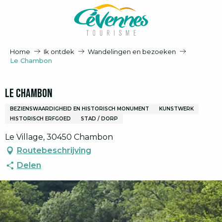
Aller
au
contenu
principal
Home
Ik ontdek
Wandelingen en bezoeken
Le Chambon
Le Chambon
BEZIENSWAARDIGHEID EN HISTORISCH MONUMENT
KUNSTWERK
HISTORISCH ERFGOED
STAD / DORP
Le Village, 30450 Chambon
Routebeschrijving
Delen