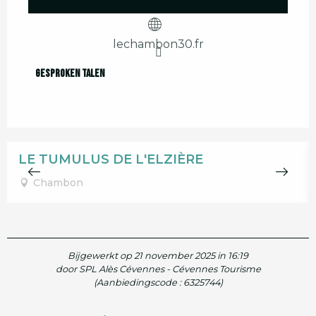
lechambon30.fr
Gesproken talen
Gesproken talen
LE TUMULUS DE L'ELZIÈRE
Chambon
Bijgewerkt op 21 november 2025 in 16:19
door SPL Alès Cévennes - Cévennes Tourisme
(Aanbiedingscode :
6325744
)