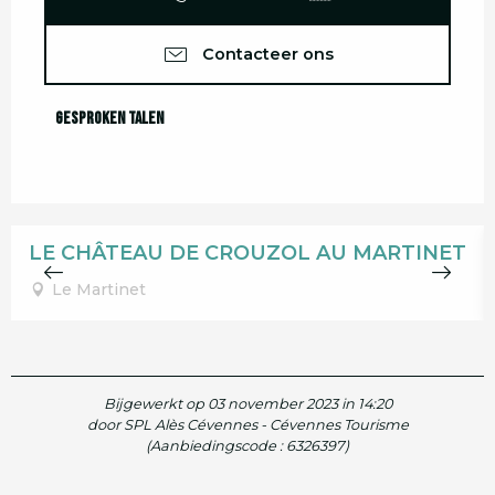
Contacteer ons
Gesproken talen
Gesproken talen
LE CHÂTEAU DE CROUZOL AU MARTINET
Le Martinet
Bijgewerkt op 03 november 2023 in 14:20
door SPL Alès Cévennes - Cévennes Tourisme
(Aanbiedingscode :
6326397
)