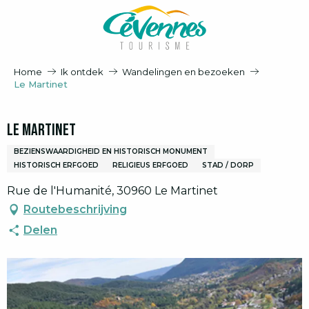
Aller
au
contenu
principal
Home
Ik ontdek
Wandelingen en bezoeken
Le Martinet
Le Martinet
BEZIENSWAARDIGHEID EN HISTORISCH MONUMENT
HISTORISCH ERFGOED
RELIGIEUS ERFGOED
STAD / DORP
Rue de l'Humanité, 30960 Le Martinet
Routebeschrijving
Delen