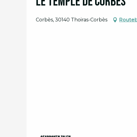
Le Temple de Corbès
Corbès, 30140 Thoiras-Corbès
Routeb