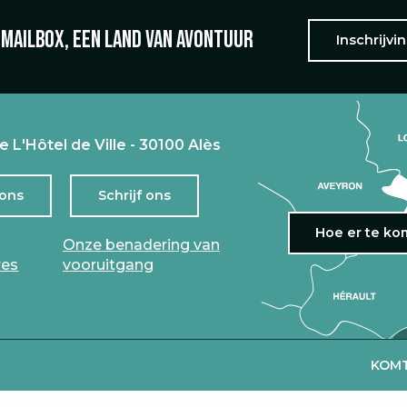
 mailbox, een land van avontuur
Inschrijvi
e L'Hôtel de Ville - 30100 Alès
 ons
Schrijf ons
Hoe er te k
Onze benadering van
res
vooruitgang
KOMT