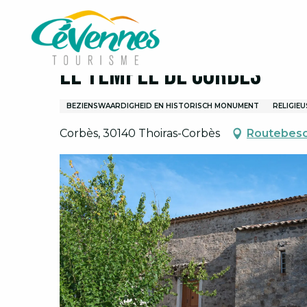
Aller
Home
Ik ontdek
Wandelingen en bezoeken
au
contenu
principal
Le Temple de Corbès
BEZIENSWAARDIGHEID EN HISTORISCH MONUMENT
RELIGIE
Corbès, 30140 Thoiras-Corbès
Routebesc