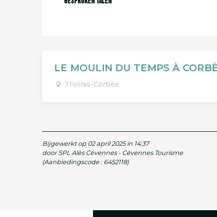
Gesproken talen
Gesproken talen
LE MOULIN DU TEMPS À CORB
Thoiras-Corbès
Bijgewerkt op 02 april 2025 in 14:37
door SPL Alès Cévennes - Cévennes Tourisme
(Aanbiedingscode :
6452118
)