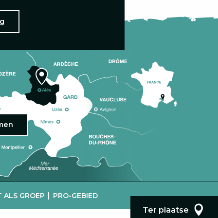
ng
omen
|
 ALS GROEP
PRO-GEBIED
Ter plaatse