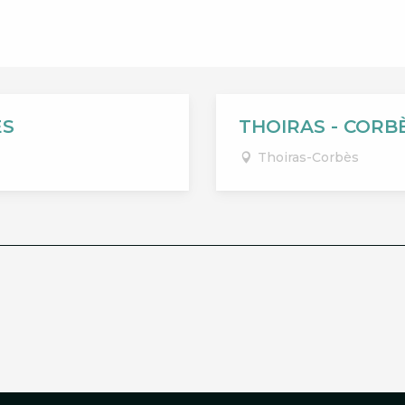
ÈS
THOIRAS - CORB
Thoiras-Corbès