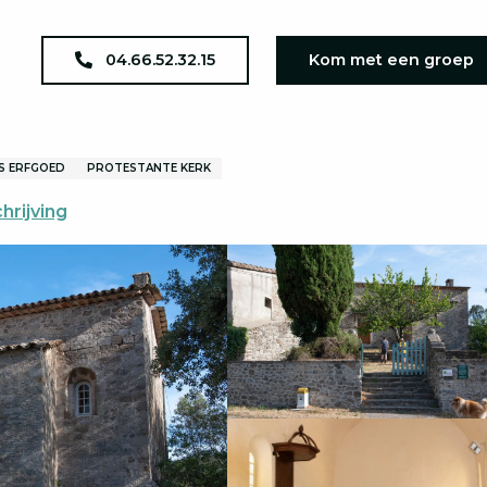
Le Temple de Corbès
04.66.52.32.15
Kom met een groep
US ERFGOED
PROTESTANTE KERK
hrijving