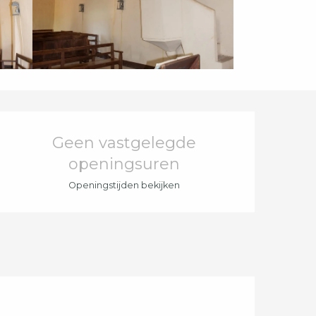
Openingstijden en c
Geen vastgelegde
openingsuren
Openingstijden bekijken