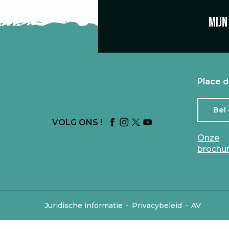
Mijn
Place d
Bel
VOLG ONS !
Onze
brochu
-
-
Juridische informatie
Privacybeleid
AV