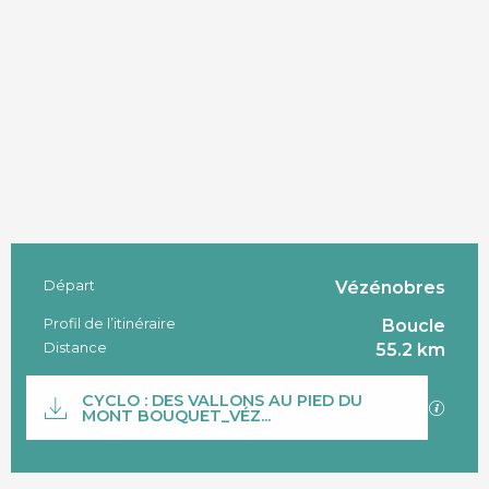
Départ
Vézénobres
Informations pratiques
Profil de l’itinéraire
Boucle
Distance
55.2 km
Documentation
CYCLO : DES VALLONS AU PIED DU
SECTI
MONT BOUQUET_VÉZ...