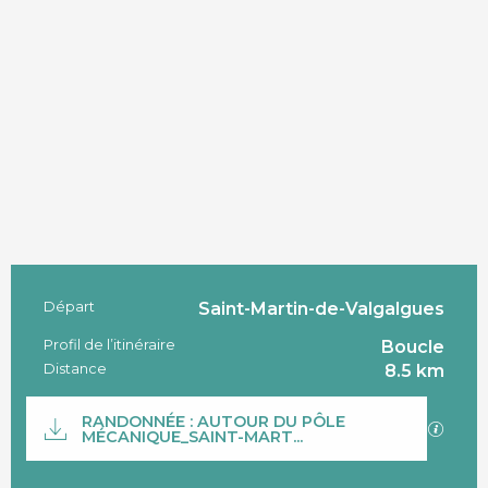
Départ
Saint-Martin-de-Valgalgues
Informations pratiques
Profil de l’itinéraire
Boucle
Distance
8.5 km
Documentation
RANDONNÉE : AUTOUR DU PÔLE
SECTI
MÉCANIQUE_SAINT-MART...