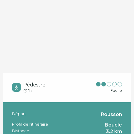
Pédestre
Facile
1h
Départ
Rousson
Informations pratiques
Profil de l’itinéraire
Boucle
Distance
3.2 km