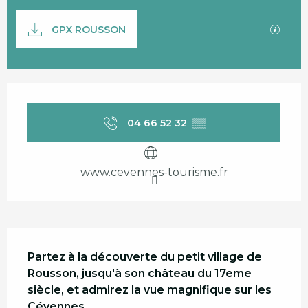
Documentation
SECTI
GPX ROUSSON
Ouverture et coordonnées
04 66 52 32
▒▒
www.cevennes-tourisme.fr
Description
Partez à la découverte du petit village de 
Rousson, jusqu'à son château du 17eme 
siècle, et admirez la vue magnifique sur les 
Cévennes.