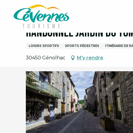
Aller
Accueil
Randonnée Jardin du Tomple
au
contenu
principal
Randonnée Jardin du To
LOISIRS SPORTIFS
SPORTS PÉDESTRES
ITINÉRAIRE DE 
30450 Génolhac
M'y rendre