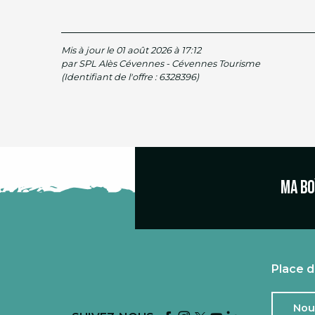
Mis à jour le 01 août 2026 à 17:12
par SPL Alès Cévennes - Cévennes Tourisme
(Identifiant de l'offre :
6328396
)
Ma bo
Place d
Nou