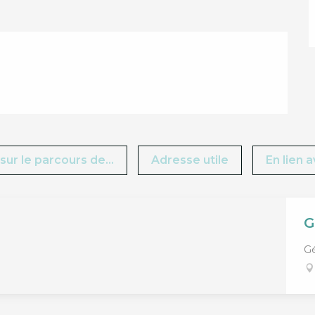
sur le parcours de...
Adresse utile
En lien 
G
G