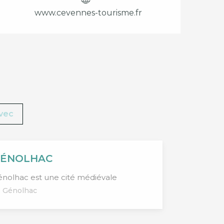
www.cevennes-tourisme.fr
avec
ÉNOLHAC
énolhac est une cité médiévale
Génolhac