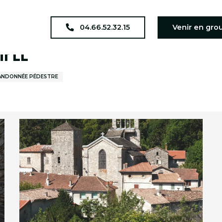
04.66.52.32.15
Venir en gro
mple
RANDONNÉE PÉDESTRE