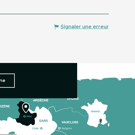
Signaler une erreur
nne