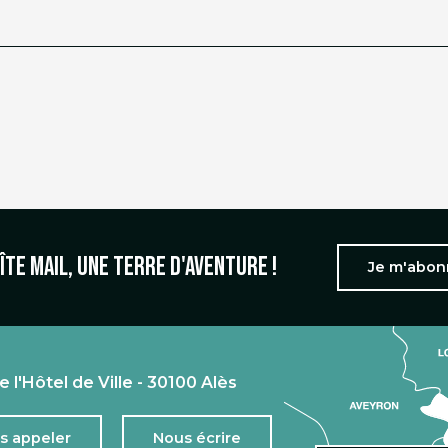
îte mail, une terre d'aventure !
Je m'abo
e l'Hôtel de Ville - 30100 Alès
s appeler
Nous écrire