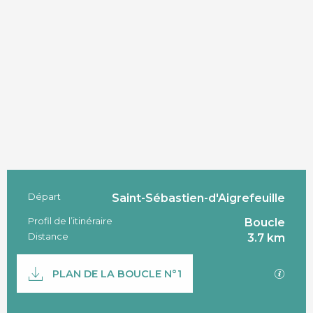
Départ
Saint-Sébastien-d'Aigrefeuille
Informations pratiques
Profil de l’itinéraire
Boucle
Distance
3.7 km
Documentation
SECTI
PLAN DE LA BOUCLE N°1