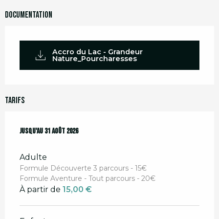
Documentation
Accro du Lac - Grandeur
Nature_Pourcharesses
Tarifs
Du
Jusqu'au
1 juillet 2026
31 août 2026
au
31 août 2026
Adulte
Formule Découverte 3 parcours - 15€
Formule Aventure - Tout parcours - 20€
À partir de
15,00 €