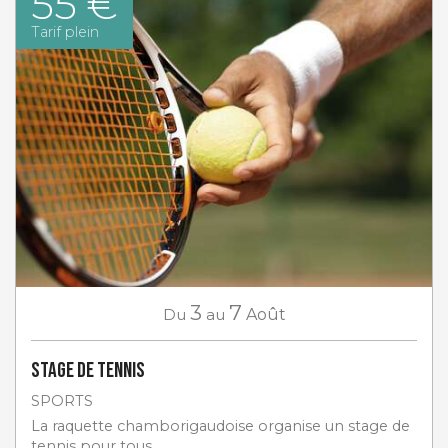
55 €
Tarif plein
3
7
Du
au
Août
Stage de tennis
SPORTS
La raquette chamborigaudoise organise un stage de
tennis pour tous.