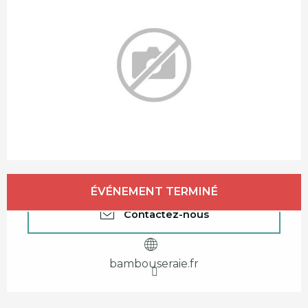
Ouverture et coordonnées
ÉVÉNEMENT TERMINÉ
Contactez-nous
bambouseraie.fr