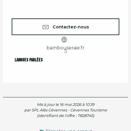
Contactez-nous
bambouseraie.fr
Langues parlées
Langues parlées
Mis à jour le 16 mai 2026 à 10:39
par SPL Alès Cévennes - Cévennes Tourisme
(Identifiant de l'offre :
7828745
)