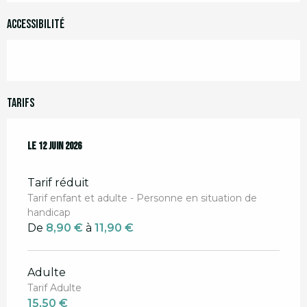
Accessibilité
Tarifs
Le
Le
12 juin 2026
12 juin 2026
Tarif réduit
Tarif enfant et adulte - Personne en situation de
handicap
De
8,90 €
à
11,90 €
Adulte
Tarif Adulte
15,50 €