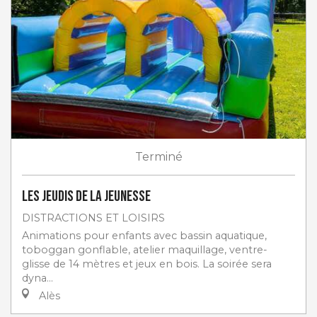
Terminé
Les jeudis de la jeunesse
DISTRACTIONS ET LOISIRS
Animations pour enfants avec bassin aquatique,
toboggan gonflable, atelier maquillage, ventre-
glisse de 14 mètres et jeux en bois. La soirée sera
dyna...
Alès