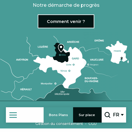
Notre démarche de progrès
Comment venir ?
|
VENIR EN GROUPE
ESPACE PRO
FR
Bons Plans
Sur place
-
-
Mentions légales
Politique de confidentialité
Recherc
-
Gestion du consentement
CGU