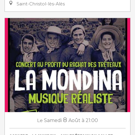
Saint-Christol-lès-Alès
8
Le
Samedi
Août
à 21:00