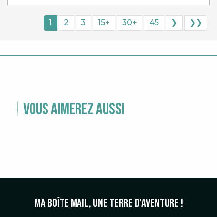
1
2
3
15+
30+
45
❯
❯❯
Vous aimerez aussi
TEMPS FORTS
Ma boîte mail, une terre d'aventure !