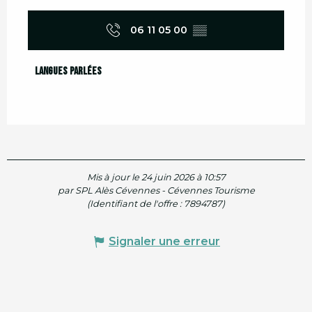
06 11 05 00
▒▒
Langues parlées
Langues parlées
Mis à jour le 24 juin 2026 à 10:57
par SPL Alès Cévennes - Cévennes Tourisme
(Identifiant de l'offre :
7894787
)
Signaler une erreur