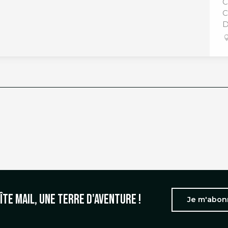
C
C
D
îte mail, une terre d'aventure !
Je m'abo