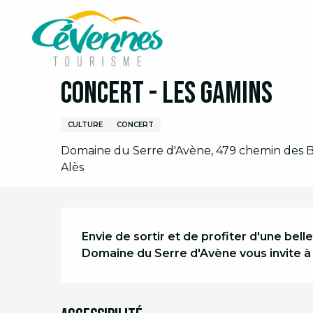
Aller
Accueil
Organiser son séjour
Agenda
Agend
au
contenu
principal
Mercredi 12 août de 19:00 à 22:30
Concert - Les Gamins
CULTURE
CONCERT
Domaine du Serre d'Avène, 479 chemin des Br
Alès
Description
Envie de sortir et de profiter d'une bell
Domaine du Serre d'Avène vous invite à