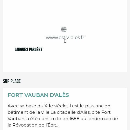
www.estiv-ales.fr
Langues parlées
Langues parlées
Sur place
FORT VAUBAN D'ALÈS
Avec sa base du XIIe siècle, il est le plus ancien
bâtiment de la ville.La citadelle d'Alès, dite Fort
Vauban, a été construite en 1688 au lendemain de
la Révocation de l’Édit...