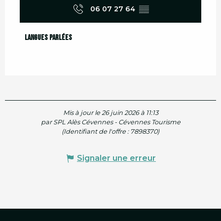
06 07 27 64
▒▒
Langues parlées
Langues parlées
Mis à jour le 26 juin 2026 à 11:13
par SPL Alès Cévennes - Cévennes Tourisme
(Identifiant de l'offre :
7898370
)
Signaler une erreur