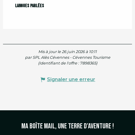
Langues parlées
Langues parlées
Mis à jour le 26 juin 2026 à 10:11
par SPL Alès Cévennes - Cévennes Tourisme
(Identifiant de l'offre :
7898365
)
Signaler une erreur
Ma boîte mail, une terre d'aventure !