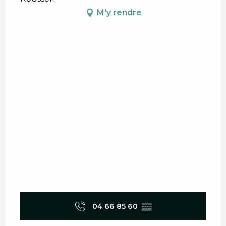
M'y rendre
04 66 85 60
▒▒