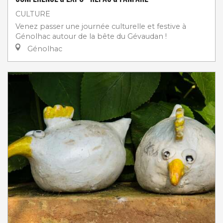
CULTURE
Venez passer une journée culturelle et festive à
Génolhac autour de la bête du Gévaudan !
Génolhac