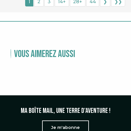
1
2
3
14+
28+
44
❯
❯❯
Vous aimerez aussi
TEMPS FORTS
Ma boîte mail, une terre d'aventure !
Je m'abonne