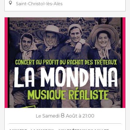
Saint-Christol-lès-Alès
8
Le
Samedi
Août
à 21:00