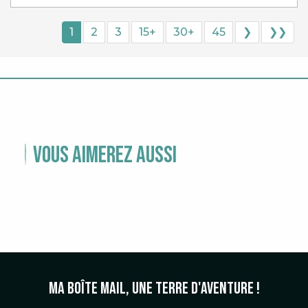
1
2
3
15+
30+
45
❯
❯❯
Vous aimerez aussi
TEMPS FORTS
Ma boîte mail, une terre d'aventure !