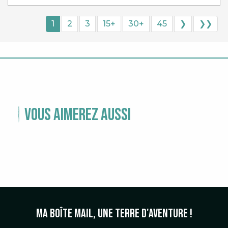
1
2
3
15+
30+
45
❯
❯❯
Vous aimerez aussi
TEMPS FORTS
Ma boîte mail, une terre d'aventure !