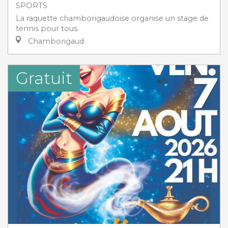
SPORTS
La raquette chamborigaudoise organise un stage de
tennis pour tous.
Chamborigaud
Gratuit