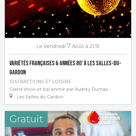
7
Le
Vendredi
Août
à 21:15
Variétés françaises & années 80’ à Les Salles-du-
Gardon
DISTRACTIONS ET LOISIRS
Grand show et bal animé par Audrey Dumas.
Les Salles-du-Gardon
Gratuit