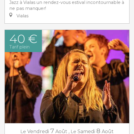
Jazz à Vialas un rendez-vous estival incontournable à
ne pas manquer!
Vialas
40 €
Tarif plein
7
8
Le
Vendredi
Août
,
Le
Samedi
Août