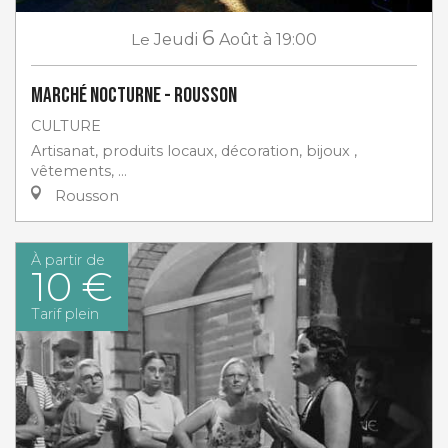
6
Le
Jeudi
Août
à 19:00
Marché nocturne - Rousson
CULTURE
Artisanat, produits locaux, décoration, bijoux ,
vêtements, …
Rousson
À partir de
10 €
Tarif plein