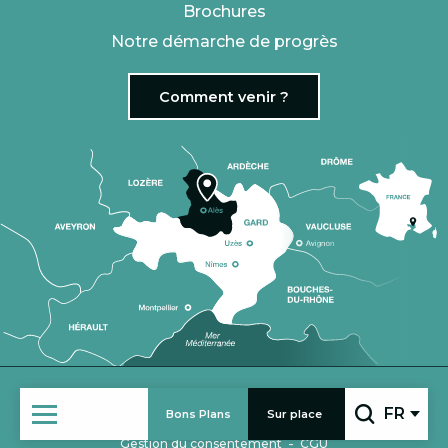
Brochures
Notre démarche de progrès
Comment venir ?
|
VENIR EN GROUPE
ESPACE PRO
FR
Bons Plans
Sur place
-
-
Mentions légales
Politique de confidentialité
Recherc
-
Gestion du consentement
CGU