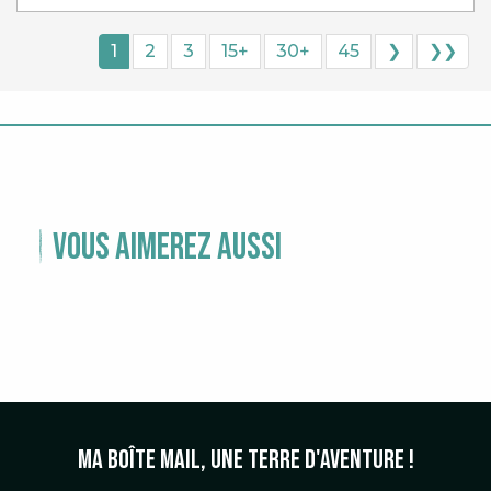
1
2
3
15+
30+
45
❯
❯❯
Vous aimerez aussi
TEMPS FORTS
Ma boîte mail, une terre d'aventure !