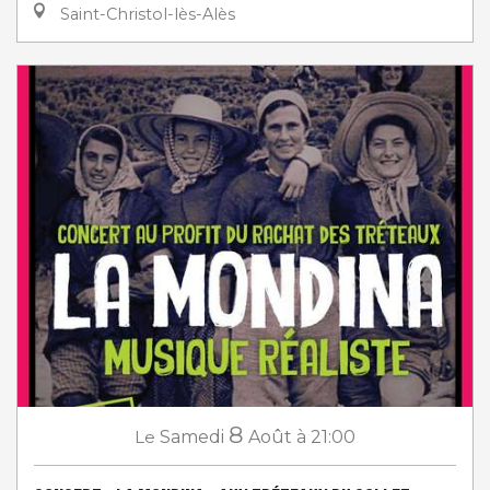
Saint-Christol-lès-Alès
8
Le
Samedi
Août
à 21:00