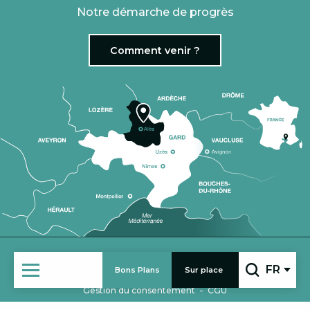
Notre démarche de progrès
Comment venir ?
|
VENIR EN GROUPE
ESPACE PRO
FR
Bons Plans
Sur place
-
-
Mentions légales
Politique de confidentialité
Recherc
-
Gestion du consentement
CGU