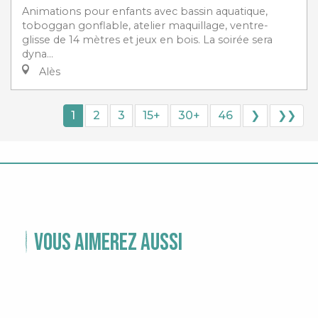
Animations pour enfants avec bassin aquatique,
toboggan gonflable, atelier maquillage, ventre-
glisse de 14 mètres et jeux en bois. La soirée sera
dyna...
Alès
1
2
3
15+
30+
46
❯
❯❯
Vous aimerez aussi
TEMPS FORTS