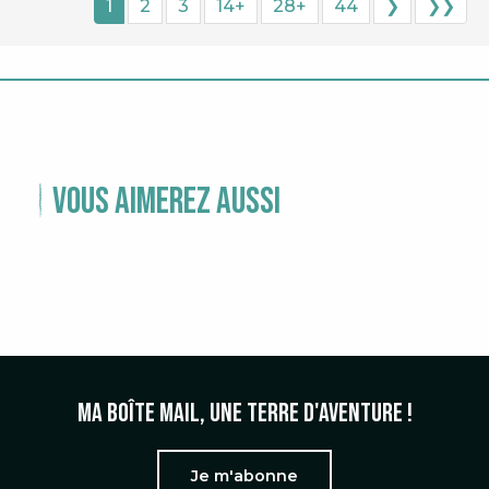
1
2
3
14+
28+
44
❯
❯❯
Vous aimerez aussi
TEMPS FORTS
Ma boîte mail, une terre d'aventure !
Je m'abonne