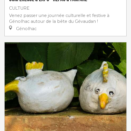
CULTURE
Venez passer une journée culturelle et festive à
Génolhac autour de la bête du Gévaudan !
Génolhac