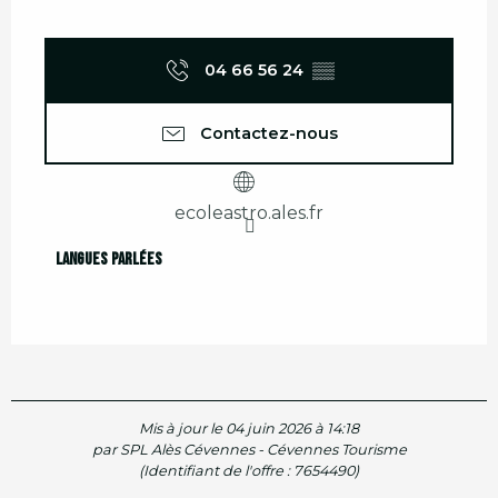
04 66 56 24
▒▒
Contactez-nous
ecoleastro.ales.fr
Langues parlées
Langues parlées
Mis à jour le 04 juin 2026 à 14:18
par SPL Alès Cévennes - Cévennes Tourisme
(Identifiant de l'offre :
7654490
)