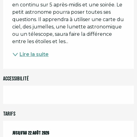
en continu sur 5 après-midis et une soirée. Le 
petit astronome pourra poser toutes ses 
questions. Il apprendra à utiliser une carte du 
ciel, des jumelles, une lunette astronomique 
ou un télescope, saura faire la différence 
entre les étoiles et les...
Lire la suite
Accessibilité
Tarifs
Du
Jusqu'au
13 juillet 2026
22 août 2026
au
22 août 2026