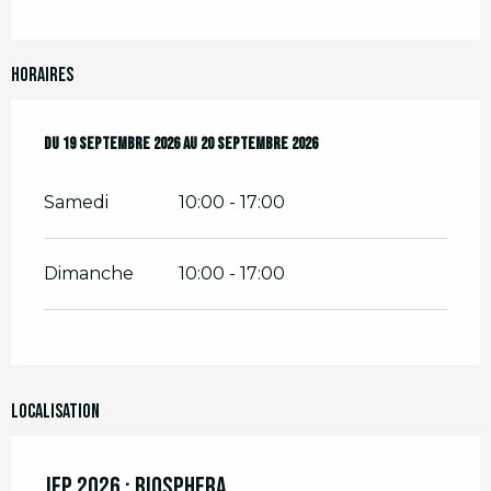
Horaires
Du
Du
19 septembre 2026
19 septembre 2026
au
au
20 septembre 2026
20 septembre 2026
Samedi
10:00 - 17:00
Dimanche
10:00 - 17:00
Localisation
JEP 2026 : Biosphera