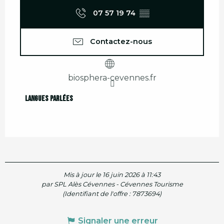
07 57 19 74
▒▒
Contactez-nous
biosphera-cevennes.fr
Langues parlées
Langues parlées
Mis à jour le 16 juin 2026 à 11:43
par SPL Alès Cévennes - Cévennes Tourisme
(Identifiant de l'offre :
7873694
)
Signaler une erreur