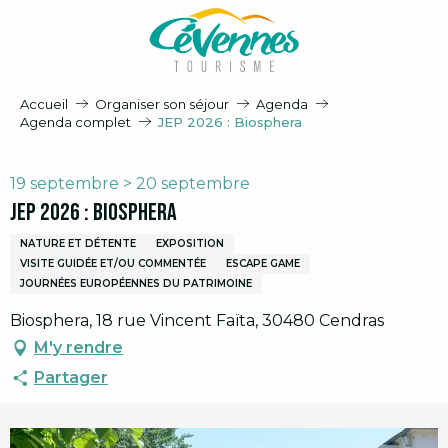
Aller
au
contenu
principal
Accueil
Organiser son séjour
Agenda
Agenda complet
JEP 2026 : Biosphera
19 septembre > 20 septembre
JEP 2026 : Biosphera
NATURE ET DÉTENTE
EXPOSITION
VISITE GUIDÉE ET/OU COMMENTÉE
ESCAPE GAME
JOURNÉES EUROPÉENNES DU PATRIMOINE
Biosphera, 18 rue Vincent Faïta, 30480 Cendras
M'y rendre
Partager