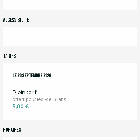
Accessibilité
Tarifs
Le
Le
20 septembre 2026
20 septembre 2026
Plein tarif
offert pour les -de 16 ans
5,00 €
Horaires