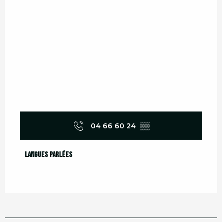
04 66 60 24
▒▒
Langues parlées
Langues parlées