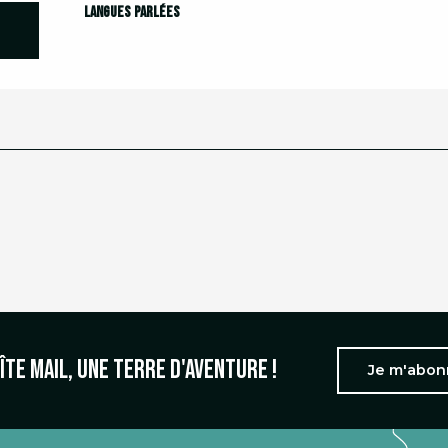
Langues parlées
Langues parlées
îte mail, une terre d'aventure !
Je m'abo