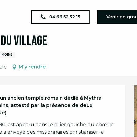
a complet
JEP 2026 : Eglise Romane du village
04.66.52.32.15
Venir en gro
 du village
IMOINE
cle
M'y rendre
r un ancien temple romain dédié à Mythra 
ains, attesté par la présence de deux 
ue)
990, est apparu dans le pilier gauche du chœur 
e a envoyé des missionnaires christianiser la 