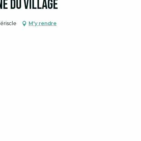
ne du village
ériscle
M'y rendre