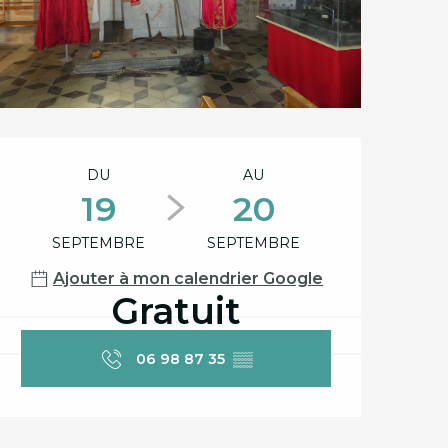
Ouverture et coord
DU
AU
19
20
SEPTEMBRE
SEPTEMBRE
Ajouter à mon calendrier Google
Gratuit
06 98 87 35
▒▒