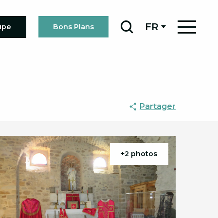
FR
upe
Bons Plans
Recherche
Partager
+2 photos