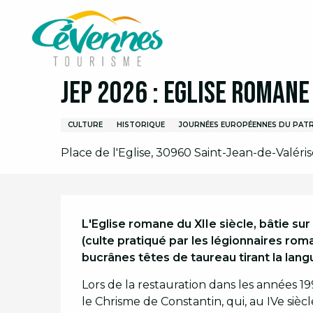
Aller
Accueil
Organiser son séjour
Agenda
Agend
au
contenu
principal
19 septembre > 20 septembre
JEP 2026 : Eglise Romane
CULTURE
HISTORIQUE
JOURNÉES EUROPÉENNES DU PATR
Place de l'Eglise, 30960 Saint-Jean-de-Valéris
Description
L'Eglise romane du XIIe siècle, bâtie su
(culte pratiqué par les légionnaires rom
bucrânes têtes de taureau tirant la lang
Lors de la restauration dans les années 1
le Chrisme de Constantin, qui, au IVe siècl