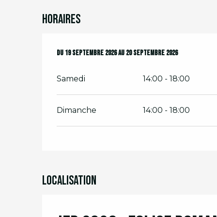
Horaires
Du
Du
19 septembre 2026
19 septembre 2026
au
au
20 septembre 2026
20 septembre 2026
Samedi
14:00 - 18:00
Dimanche
14:00 - 18:00
Localisation