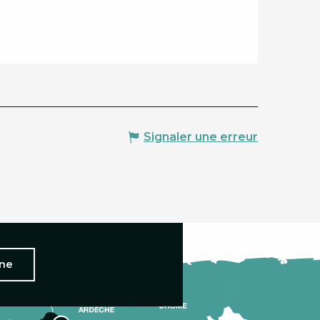
Signaler une erreur
nne