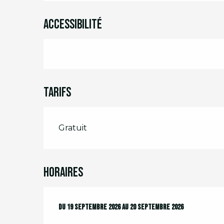
Accessibilité
Tarifs
Gratuit
Horaires
Du
Du
19 septembre 2026
19 septembre 2026
au
au
20 septembre 2026
20 septembre 2026