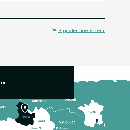
Signaler une erreur
nne