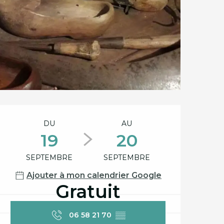
Ouverture et coord
DU
AU
19
20
SEPTEMBRE
SEPTEMBRE
Ajouter à mon calendrier Google
Gratuit
06 58 21 70
▒▒