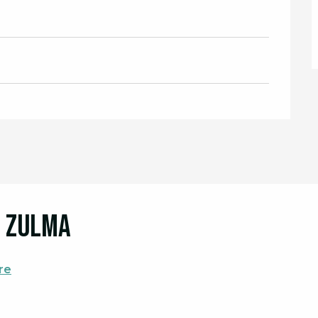
e Zulma
re