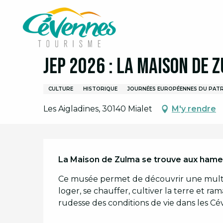
Aller
Accueil
Organiser son séjour
Agenda
Agend
au
contenu
principal
19 septembre > 20 septembre
JEP 2026 : La Maison de 
CULTURE
HISTORIQUE
JOURNÉES EUROPÉENNES DU PATR
Les Aigladines, 30140 Mialet
M'y rendre
Description
La Maison de Zulma se trouve aux hamea
Ce musée permet de découvrir une multitud
loger, se chauffer, cultiver la terre et ram
rudesse des conditions de vie dans les Cé