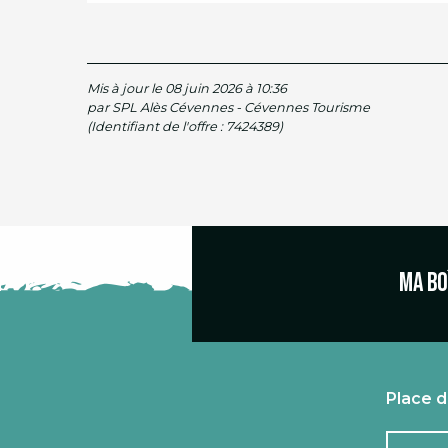
Mis à jour le 08 juin 2026 à 10:36
par SPL Alès Cévennes - Cévennes Tourisme
(Identifiant de l'offre :
7424389
)
Ma bo
Place d