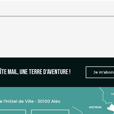
îte mail, une terre d'aventure !
Je m'abo
e l'Hôtel de Ville - 30100 Alès