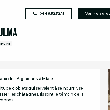
a complet
JEP 2026 : La Maison de Zulma
04.66.52.32.15
Venir en gro
Zulma
IMOINE
ux des Aigladines à Mialet.
e d’objets qui servaient à se nourrir, se 
asser les châtaignes. Ils sont le témoin de la 
vennes.