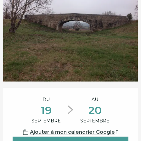
Ouverture et coordonnées
DU
AU
19
20
SEPTEMBRE
SEPTEMBRE
Ajouter à mon calendrier Google