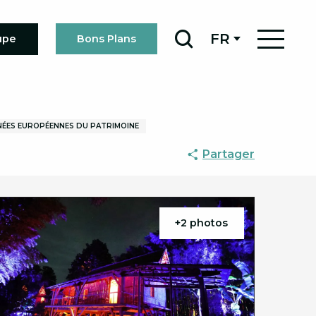
FR
upe
Bons Plans
Recherche
ÉES EUROPÉENNES DU PATRIMOINE
Partager
+2 photos