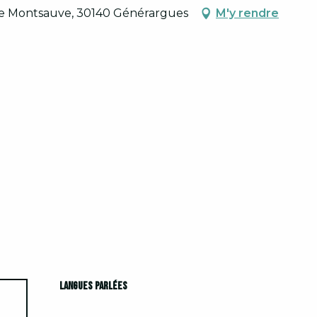
de Montsauve, 30140 Générargues
M'y rendre
Langues parlées
Langues parlées