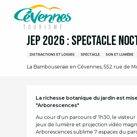
Aller
Accueil
Organiser son séjour
Agenda
Agend
au
contenu
principal
Samedi 19 septembre de 21:00 à 23:00
JEP 2026 : Spectacle no
DISTRACTIONS ET LOISIRS
SPECTACLE
SON ET LUMIÈRE
La Bambouseraie en Cévennes, 552 rue de M
Description
La richesse botanique du jardin est mis
"Arborescences"
Au cour d'un parcours d' 1h30, le visiteu
jeux de lumière et projection vidéo magnif
Arborescences sublime 7 espaces du parc do