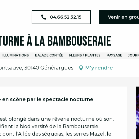
a complet
JEP 2026 : Spectacle nocturne à la Bambouseraie
04.66.52.32.15
Venir en gro
cturne à la Bambouseraie
ILLUMINATIONS
BALADE CONTÉE
FLEURS / PLANTES
PAYSAGE
JOURN
ontsauve, 30140 Générargues
M'y rendre
e en scène par le spectacle nocturne 
r est plongé dans une rêverie nocturne où son, 
ient la biodiversité de la Bambouseraie. 
nt l'Allée des séquoias, les serres Mazel, le 