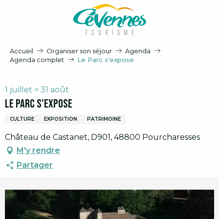
Aller
au
contenu
principal
Accueil
Organiser son séjour
Agenda
Agenda complet
Le Parc s'expose
1 juillet > 31 août
Le Parc s'expose
CULTURE
EXPOSITION
PATRIMOINE
Château de Castanet, D901, 48800 Pourcharesses
M'y rendre
Partager