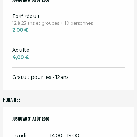
Du
Jusqu'au
1 juillet 2026
31 août 2026
au
31 août 2026
Tarif réduit
12 à 25 ans et groupes + 10 personnes
2,00 €
Adulte
4,00 €
Gratuit pour les - 12ans
Horaires
Du
Jusqu'au
1 juillet 2026
31 août 2026
au
31 août 2026
Lundi
14:00 - 19:00