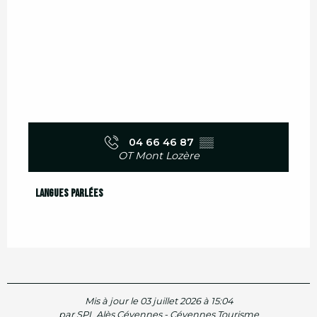
04 66 46 87
▒▒
OT Mont Lozère
Langues parlées
Langues parlées
Mis à jour le 03 juillet 2026 à 15:04
par SPL Alès Cévennes - Cévennes Tourisme