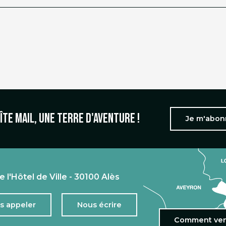
îte mail, une terre d'aventure !
Je m'abo
e l'Hôtel de Ville - 30100 Alès
s appeler
Nous écrire
Comment ven