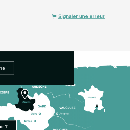
Signaler une erreur
nne
ir ?