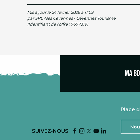
Mis à jour le 24 février 2026 à 11:09
par SPL Alès Cévennes - Cévennes Tourisme
(Identifiant de l'offre :
7677319
)
Ma bo
Place d
Nou
SUIVEZ-NOUS