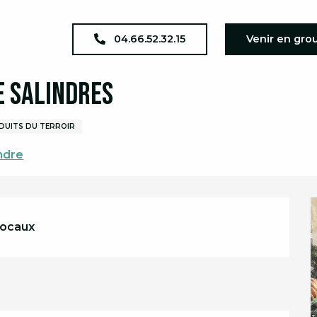
a complet
Marché hebdomadaire de Salindres
04.66.52.32.15
Venir en gro
 Salindres
DUITS DU TERROIR
ndre
locaux