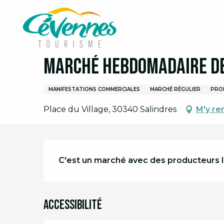
Aller
Accueil
Organiser son séjour
Agenda
Agend
au
contenu
principal
1 janvier > 31 décembre
Marché hebdomadaire de
MANIFESTATIONS COMMERCIALES
MARCHÉ RÉGULIER
PRO
Place du Village, 30340 Salindres
M'y re
Description
C'est un marché avec des producteurs 
Accessibilité