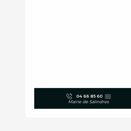
04 66 85 60
▒▒
Mairie de Salindres