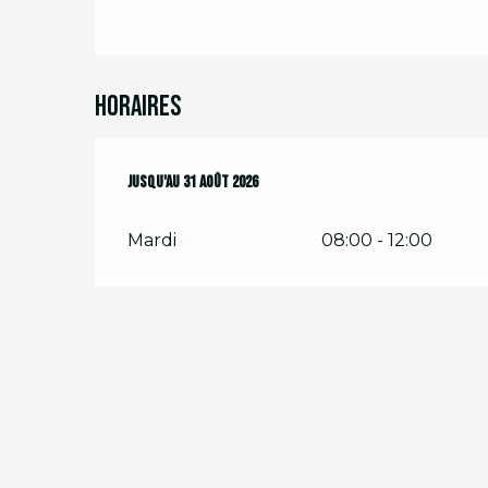
Horaires
Du
Jusqu'au
1 juillet 2026
31 août 2026
au
31 août 2026
Mardi
08:00 - 12:00