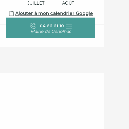
JUILLET
AOÛT
Ajouter à mon calendrier Google
04 66 61 10
▒▒
Mairie de Génolhac