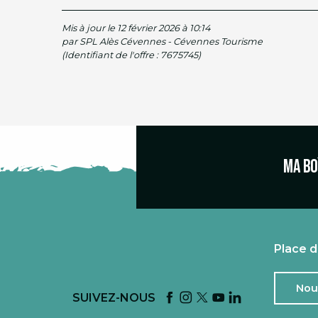
Mis à jour le 12 février 2026 à 10:14
par SPL Alès Cévennes - Cévennes Tourisme
(Identifiant de l'offre :
7675745
)
Ma bo
Place d
Nou
SUIVEZ-NOUS