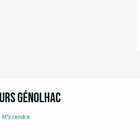
urs Génolhac
M'y rendre