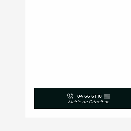
04 66 61 10
▒▒
Mairie de Génolhac