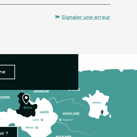
Signaler une erreur
nne
ir ?