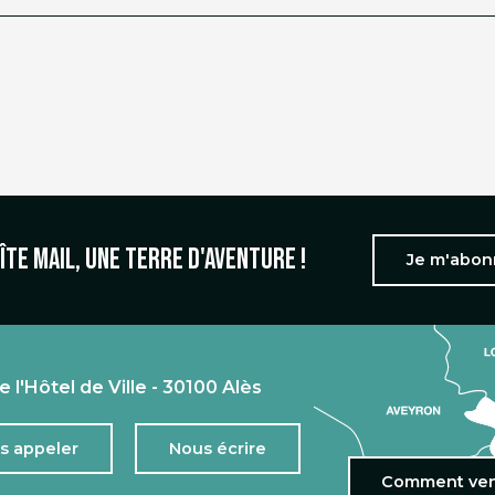
îte mail, une terre d'aventure !
Je m'abo
e l'Hôtel de Ville - 30100 Alès
s appeler
Nous écrire
Comment ven