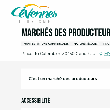
Aller
Accueil
Organiser son séjour
Agenda
Agend
au
contenu
principal
1 juillet > 31 août
Marchés des producteur
MANIFESTATIONS COMMERCIALES
MARCHÉ RÉGULIER
PRO
Place du Colombier, 30450 Génolhac
M'
Description
C'est un marché des producteurs
Accessibilité