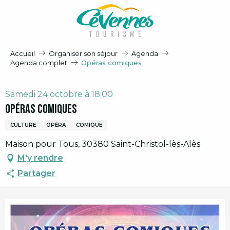
Aller
au
contenu
principal
Accueil
Organiser son séjour
Agenda
Agenda complet
Opéras comiques
Samedi 24 octobre à 18:00
Opéras comiques
CULTURE
OPÉRA
COMIQUE
Maison pour Tous, 30380 Saint-Christol-lès-Alès
M'y rendre
Partager