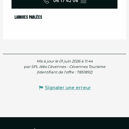
06 17 42 06
▒▒
Langues parlées
Langues parlées
Mis à jour le 01 juin 2026 à 11:44
par SPL Alès Cévennes - Cévennes Tourisme
(Identifiant de l'offre :
7851892
)
Signaler une erreur