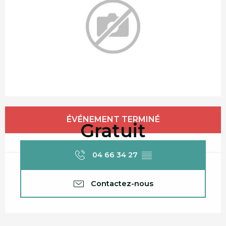
Ouverture et coordonnées
ÉVÉNEMENT TERMINÉ
Gratuit
04 66 34 27
▒▒
Contactez-nous