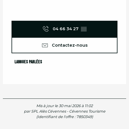
04 66 34 27
▒▒
Contactez-nous
Langues parlées
Langues parlées
Mis à jour le 30 mai 2026 à 11:02
par SPL Alès Cévennes - Cévennes Tourisme
(Identifiant de l'offre :
7850349
)