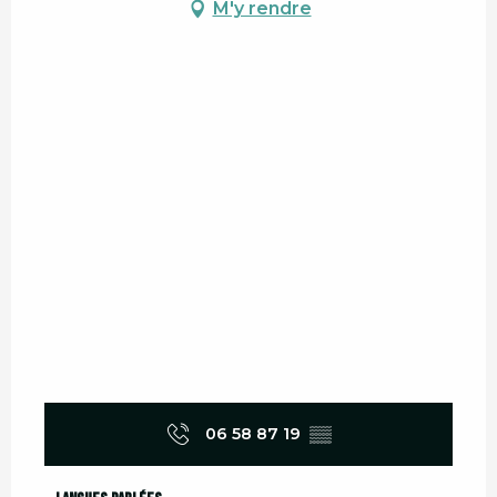
M'y rendre
06 58 87 19
▒▒