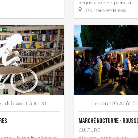
dégustation en plein air !
Ponteils-et-Brésis
6
6
eudi
Août
à 10:00
Le
Jeudi
Août
à 
vres
Marché nocturne - Rouss
CULTURE
ar mois, la médiathèque se
Artisanat, produits locaux,