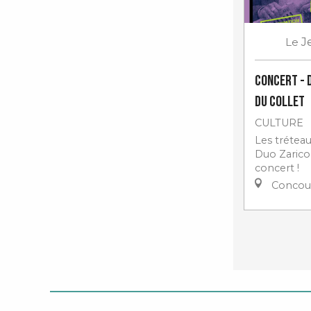
Le
J
Concert - 
du Collet
CULTURE
Les trétea
Duo Zarico
concert !
Concou