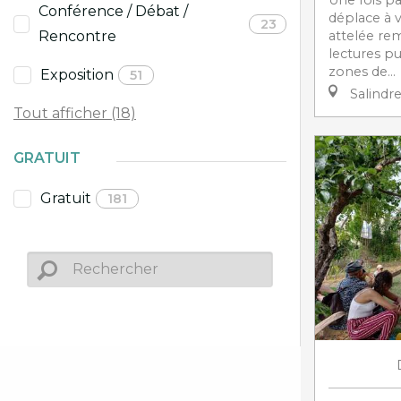
Conférence / Débat /
déplace à 
23
attelée rem
Rencontre
lectures pu
zones de...
Exposition
51
Salindr
Tout afficher (18)
GRATUIT
Gratuit
181