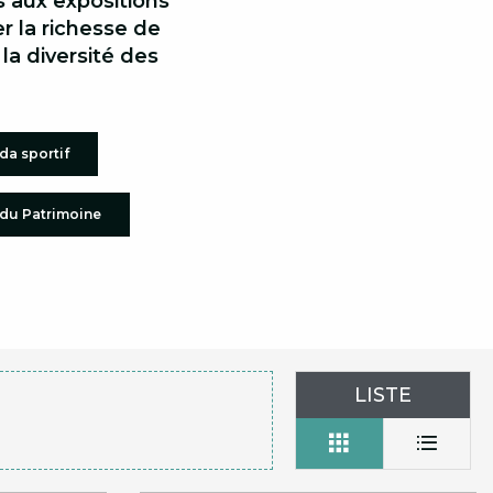
s aux expositions
r la richesse de
la diversité des
a sportif
du Patrimoine
LISTE