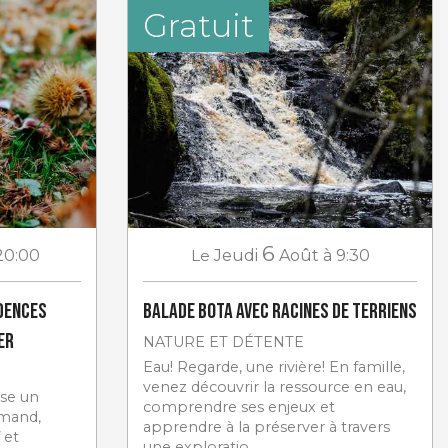
Gratuit
6
20:00
Le
Jeudi
Août
à 9:30
idences
Balade Bota avec Racines de Terriens
er
NATURE ET DÉTENTE
Eau! Regarde, une rivière! En famille,
venez découvrir la ressource en eau,
ose un
comprendre ses enjeux et
mand,
apprendre à la préserver à travers
 et
une exploratio...