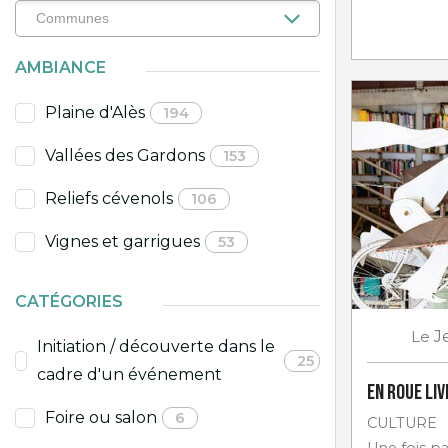
AMBIANCE
Plaine d'Alès
194
Vallées des Gardons
153
Reliefs cévenols
106
Vignes et garrigues
53
CATÉGORIES
Le
J
Initiation / découverte dans le
25
cadre d'un événement
En roue li
Foire ou salon
6
CULTURE
Une fois p