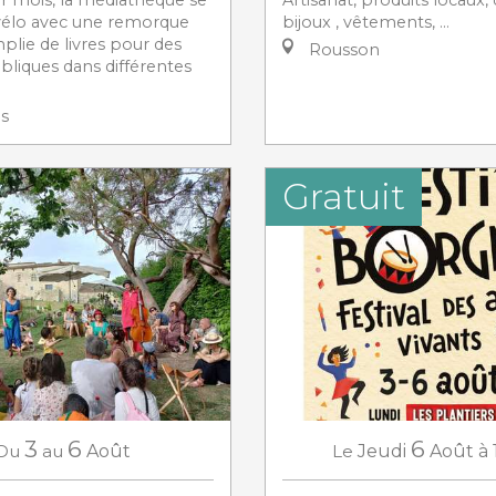
vélo avec une remorque
bijoux , vêtements, …
plie de livres pour des
Rousson
bliques dans différentes
es
Gratuit
3
6
6
Du
au
Août
Le
Jeudi
Août
à 