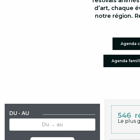
festivals animés
d’art, chaque é
notre région. R
Agenda c
Agenda famil
DU - AU
546
r
Le plus 