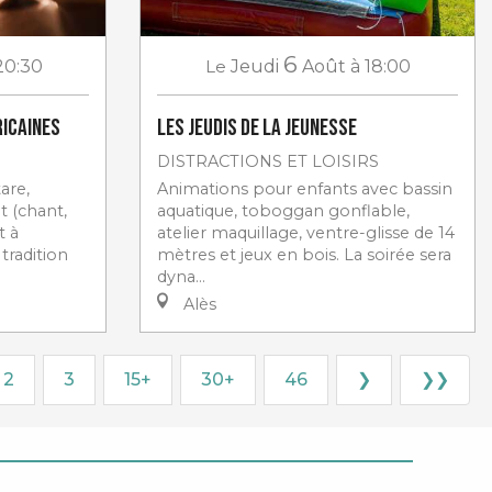
6
20:30
Le
Jeudi
Août
à 18:00
icaines
Les jeudis de la jeunesse
DISTRACTIONS ET LOISIRS
are,
Animations pour enfants avec bassin
t (chant,
aquatique, toboggan gonflable,
t à
atelier maquillage, ventre-glisse de 14
tradition
mètres et jeux en bois. La soirée sera
dyna...
Alès
2
3
15+
30+
46
❯
❯❯