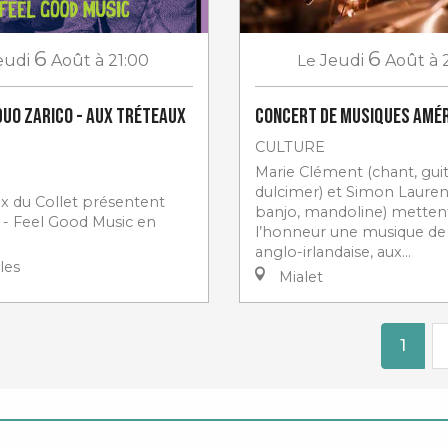
6
6
eudi
Août
à 21:00
Le
Jeudi
Août
à 
Duo Zarico - aux Tréteaux
Concert de musiques amér
CULTURE
Marie Clément (chant, guit
dulcimer) et Simon Lauren
ux du Collet présentent
banjo, mandoline) metten
 - Feel Good Music en
l’honneur une musique de 
anglo-irlandaise, aux...
les
Mialet
1