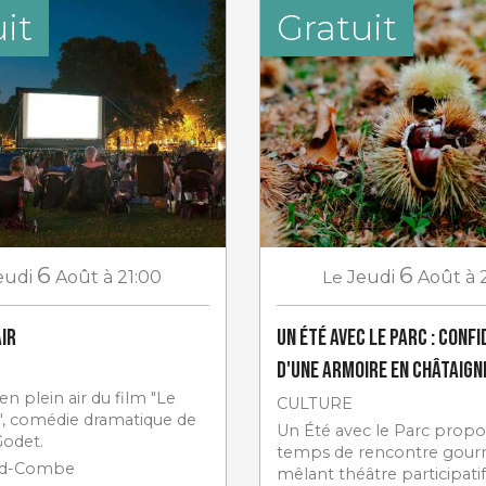
it
Gratuit
6
6
eudi
Août
à 21:00
Le
Jeudi
Août
à 
air
Un Été avec le Parc : Conf
d'une armoire en châtaign
en plein air du film "Le
CULTURE
, comédie dramatique de
Un Été avec le Parc prop
odet.
temps de rencontre gour
nd-Combe
mêlant théâtre participatif