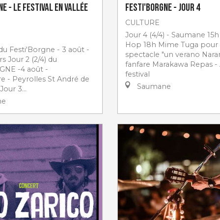
e - Le Festival en Vallée
Festi'Borgne - jour 4
CULTURE
Jour 4 (4/4) - Saumane 15h 
Hop 18h Mime Tuga pour 
 du Festi'Borgne - 3 août -
spectacle "un verano Naran
rs Jour 2 (2/4) du
fanfare Marakawa Repas - 
GNE -4 août -
festival
e - Peyrolles St André de
Saumane
our 3...
ne