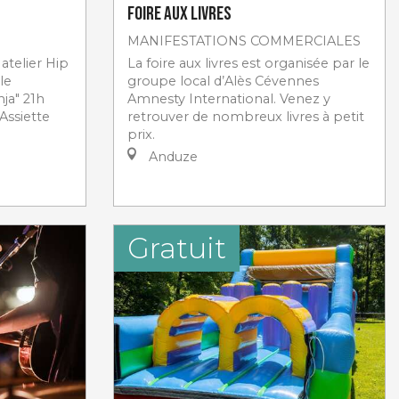
Foire aux livres
MANIFESTATIONS COMMERCIALES
atelier Hip
La foire aux livres est organisée par le
le
groupe local d’Alès Cévennes
ja" 21h
Amnesty International. Venez y
Assiette
retrouver de nombreux livres à petit
prix.
Anduze
Gratuit