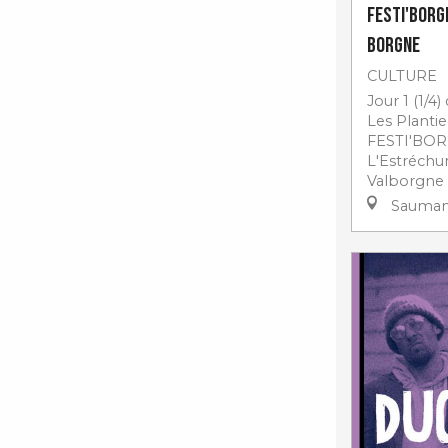
Festi'Borgn
Borgne
CULTURE
Jour 1 (1/4)
Les Plantie
FESTI'BOR
L'Estréchur
Valborgne J
Sauma