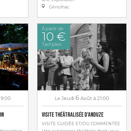
Génolhac
À partir de
10 €
Tarif plein
6
19:00
Le
Jeudi
Août
à 21:00
on
Visite théâtralisée d'Anduze
VISITE GUIDÉE ET/OU COMMENTÉE
 décoration,
Une expérience théâtrale dont vous