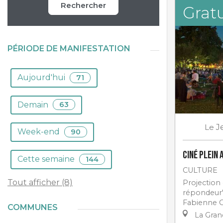
Rechercher
Gratu
PÉRIODE DE MANIFESTATION
Aujourd'hui
71
Demain
63
Le
J
Week-end
90
Ciné plein 
Cette semaine
144
CULTURE
Tout afficher (8)
Projection 
répondeur"
Fabienne G
COMMUNES
La Gra