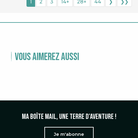
1
2
3
14+
28+
44
❯
❯❯
Vous aimerez aussi
TEMPS FORTS
Ma boîte mail, une terre d'aventure !
Je m'abonne