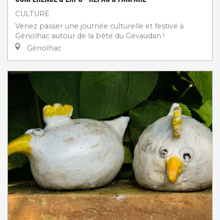
CULTURE
Venez passer une journée culturelle et festive à
Génolhac autour de la bête du Gévaudan !
Génolhac