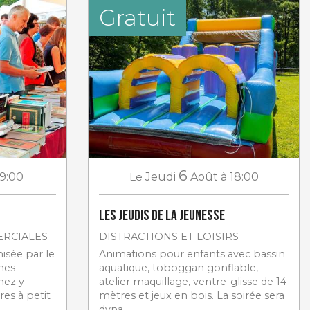
Gratuit
6
 9:00
Le
Jeudi
Août
à 18:00
Les jeudis de la jeunesse
ERCIALES
DISTRACTIONS ET LOISIRS
nisée par le
Animations pour enfants avec bassin
nes
aquatique, toboggan gonflable,
nez y
atelier maquillage, ventre-glisse de 14
es à petit
mètres et jeux en bois. La soirée sera
dyna...