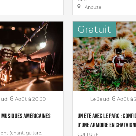
Anduze
Gratuit
6
6
eudi
Août
à 20:30
Le
Jeudi
Août
à 
 musiques américaines
Un Été avec le Parc : Conf
d'une armoire en châtaign
nt (chant, guitare,
CULTURE