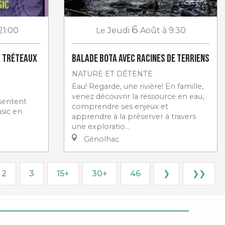
6
21:00
Le
Jeudi
Août
à 9:30
x Tréteaux
Balade Bota avec Racines de Terriens
NATURE ET DÉTENTE
Eau! Regarde, une rivière! En famille,
venez découvrir la ressource en eau,
ésentent
comprendre ses enjeux et
sic en
apprendre à la préserver à travers
une exploratio...
Génolhac
2
3
15+
30+
46
❯
❯❯