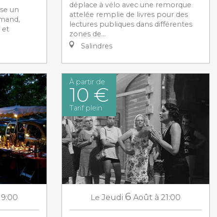
déplace à vélo avec une remorque
ose un
attelée remplie de livres pour des
mand,
lectures publiques dans différentes
 et
zones de...
Salindres
À partir de
10 €
Tarif plein
6
19:00
Le
Jeudi
Août
à 21:00