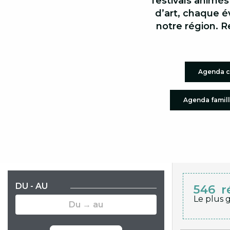
festivals animés
d’art, chaque é
notre région. R
Agenda c
Agenda famil
DU - AU
546
r
Le plus 