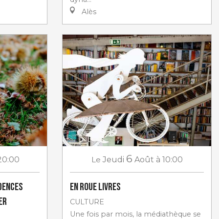
Alès
6
20:00
Le
Jeudi
Août
à 10:00
idences
En roue livres
er
CULTURE
Une fois par mois, la médiathèque se