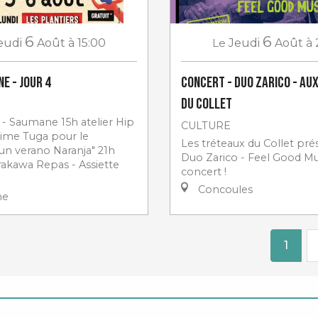
6
6
eudi
Août
à 15:00
Le
Jeudi
Août
à 
e - jour 4
Concert - Duo Zarico - au
du Collet
) - Saumane 15h atelier Hip
CULTURE
ime Tuga pour le
Les tréteaux du Collet pr
un verano Naranja" 21h
Duo Zarico - Feel Good Mu
rakawa Repas - Assiette
concert !
Concoules
ne
1