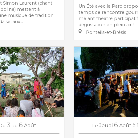
et Simon Laurent (chant,
Un Été avec le Parc prop
doline) mettent à
temps de rencontre gour
une musique de tradition
mêlant théâtre participatif
aise, aux...
dégustation en plein air !
Ponteils-et-Brésis
3
6
6
Du
au
Août
Le
Jeudi
Août
à 