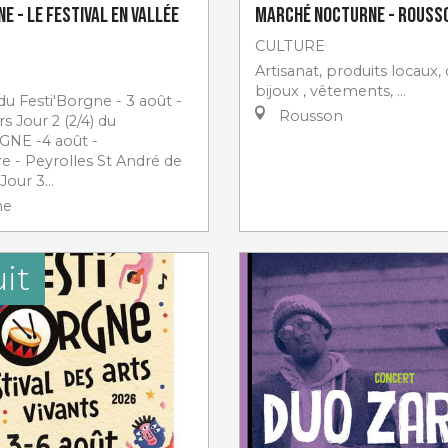
e - Le Festival en Vallée
Marché nocturne - Rouss
CULTURE
Artisanat, produits locaux,
bijoux , vêtements, …
 du Festi'Borgne - 3 août -
Rousson
rs Jour 2 (2/4) du
GNE -4 août -
e - Peyrolles St André de
our 3...
ne
it