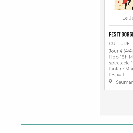
Le
J
Festi'Borgn
CULTURE
Jour 4 (4/4
Hop 18h M
spectacle "
fanfare Ma
festival
Sauma