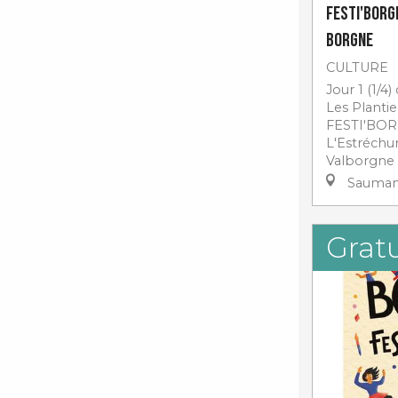
Festi'Borgn
Borgne
CULTURE
Jour 1 (1/4)
Les Plantie
FESTI'BOR
L'Estréchur
Valborgne J
Sauma
Gratu