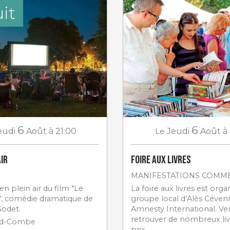
it
6
6
eudi
Août
à 21:00
Le
Jeudi
Août
à
air
Foire aux livres
MANIFESTATIONS COMM
en plein air du film "Le
La foire aux livres est orga
, comédie dramatique de
groupe local d’Alès Céven
odet.
Amnesty International. Ve
retrouver de nombreux livr
nd-Combe
prix.