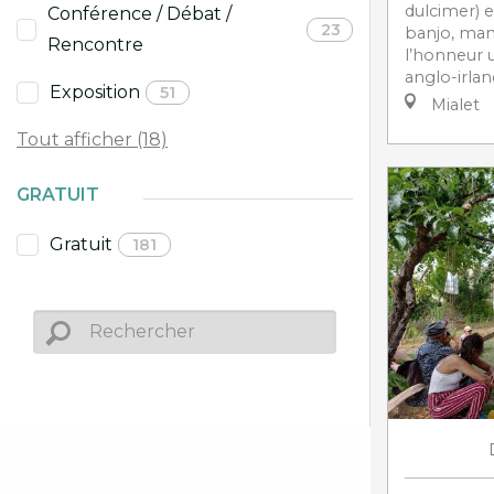
dulcimer) 
Conférence / Débat /
23
banjo, man
Rencontre
l’honneur 
anglo-irland
Exposition
51
Mialet
Tout afficher (18)
GRATUIT
Gratuit
181