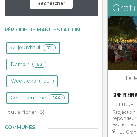
Rechercher
Gratu
PÉRIODE DE MANIFESTATION
Aujourd'hui
71
Demain
63
Le
J
Week-end
90
Ciné plein 
Cette semaine
144
CULTURE
Tout afficher (8)
Projection 
répondeur"
Fabienne G
COMMUNES
La Gra