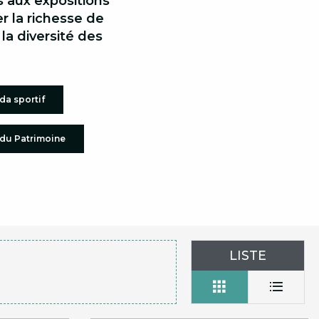
s aux expositions
r la richesse de
la diversité des
a sportif
du Patrimoine
LISTE