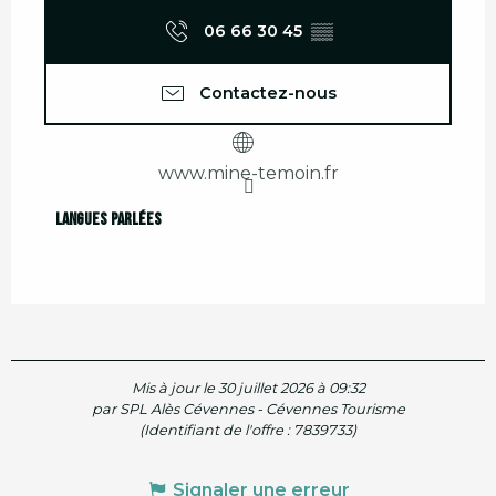
06 66 30 45
▒▒
Contactez-nous
www.mine-temoin.fr
Langues parlées
Langues parlées
Mis à jour le 30 juillet 2026 à 09:32
par SPL Alès Cévennes - Cévennes Tourisme
(Identifiant de l'offre :
7839733
)
Signaler une erreur