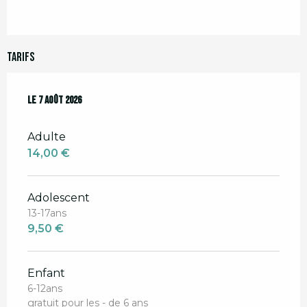
Tarifs
Le
Le
7 août 2026
7 août 2026
Adulte
14,00 €
Adolescent
13-17ans
9,50 €
Enfant
6-12ans
gratuit pour les - de 6 ans