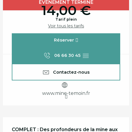
Ouverture et coordonnées
ÉVÉNEMENT TERMINÉ
14,00 €
Tarif plein
Voir tous les tarifs
Réserver
06 66 30 45
▒▒
Contactez-nous
www.mine-temoin.fr
Description
COMPLET : Des profondeurs de la mine aux 